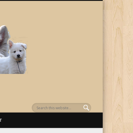
von Awenasa
T