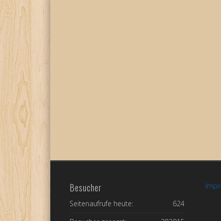
Besucher
Imp
Seitenaufrufe heute:
624