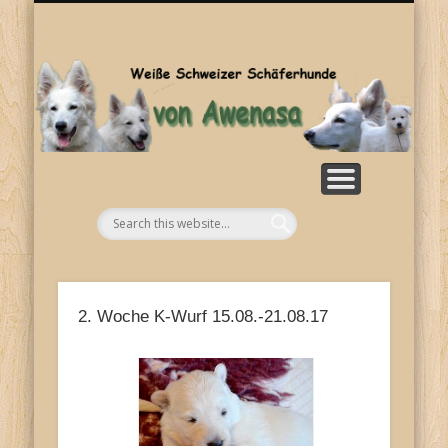
SONSTIGES
KONTAKT
WELPEN
ZUCHT
BILDER
HOME
RASSE
NEWS
Aw
2. Woche K-Wurf 15.08.-21.08.17