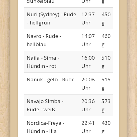
dunkelblau
Uhr
g
Nuri (Sydney) - Rüde
12:37
450
- hellgrün
Uhr
g
Navro - Rüde -
14:07
460
hellblau
Uhr
g
Naila - Sima -
16:00
510
Hündin - rot
Uhr
g
Nanuk - gelb - Rüde
20:08
515
Uhr
g
Navajo Simba -
20:36
573
Rüde - weiß
Uhr
g
Nordica-Freya -
22:41
430
Hündin - lila
Uhr
g