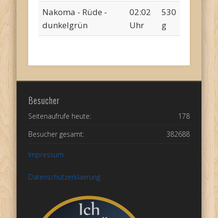
Nakoma - Rüde -
02:02
530
dunkelgrün
Uhr
g
Besucher
Seitenaufrufe heute:
178
Besucher gesamt:
382688
Impressum
Datenschutzerklaerung