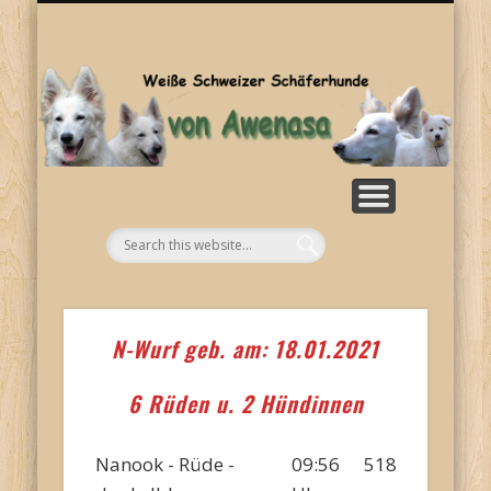
SONSTIGES
KONTAKT
WELPEN
ZUCHT
BILDER
HOME
RASSE
NEWS
Aw
N-Wurf geb. am: 18.01.2021
6 Rüden u. 2 Hündinnen
Nanook - Rüde -
09:56
518