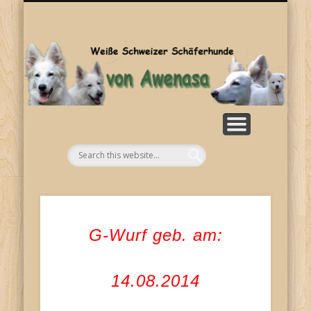
SONSTIGES
KONTAKT
WELPEN
ZUCHT
BILDER
HOME
RASSE
NEWS
Aw
G-Wurf geb. am:
14.08.2014