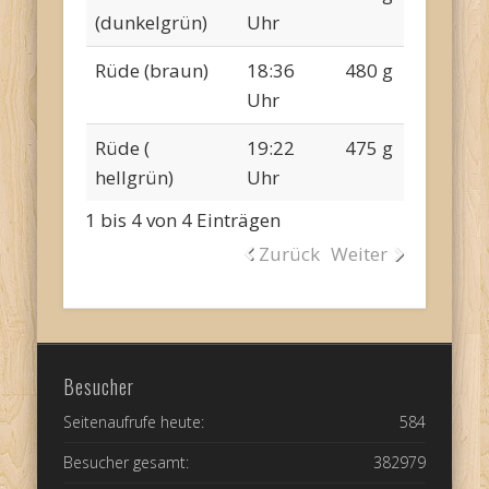
(dunkelgrün)
Uhr
Rüde (braun)
18:36
480 g
Uhr
Rüde (
19:22
475 g
hellgrün)
Uhr
1 bis 4 von 4 Einträgen
Zurück
Weiter
Besucher
Seitenaufrufe heute:
584
Besucher gesamt:
382979