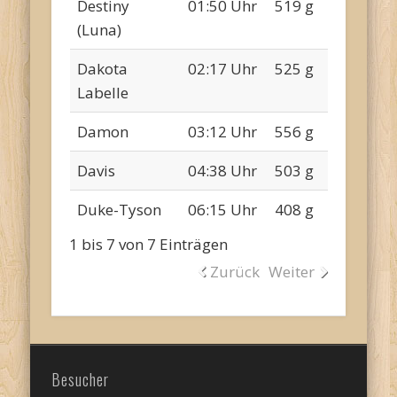
Destiny
01:50 Uhr
519 g
(Luna)
Dakota
02:17 Uhr
525 g
Labelle
Damon
03:12 Uhr
556 g
Davis
04:38 Uhr
503 g
Duke-Tyson
06:15 Uhr
408 g
1 bis 7 von 7 Einträgen
Zurück
Weiter
Besucher