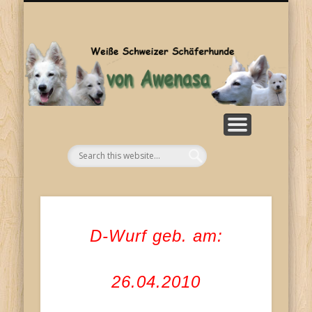
SONSTIGES
KONTAKT
WELPEN
ZUCHT
BILDER
HOME
RASSE
NEWS
Aw
D-Wurf geb. am:
26.04.2010