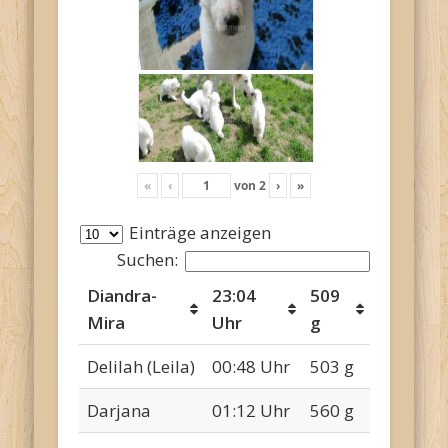
«
‹
von
2
›
»
Einträge anzeigen
Suchen:
Diandra-
23:04
509
Mira
Uhr
g
Delilah (Leila)
00:48 Uhr
503 g
Darjana
01:12 Uhr
560 g