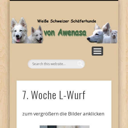
SONSTIGES
KONTAKT
WELPEN
ZUCHT
BILDER
HOME
RASSE
NEWS
Aw
7. Woche L-Wurf
zum vergrößern die Bilder anklicken