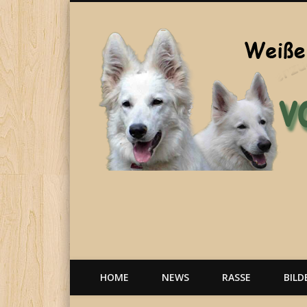
Welpen, weiße Schäferhunde, Hunde, Berger Blanc Suisse
HOME
NEWS
RASSE
BILD