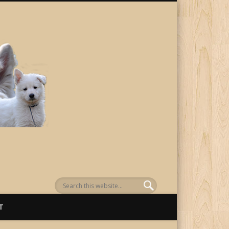
von Awenasa
T