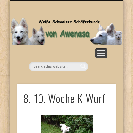
SONSTIGES
KONTAKT
WELPEN
ZUCHT
BILDER
HOME
RASSE
NEWS
Aw
8.-10. Woche K-Wurf