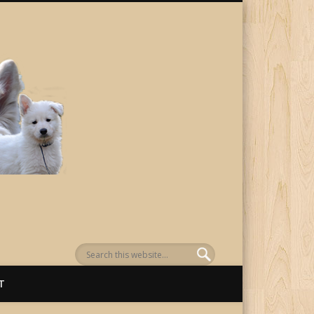
von Awenasa
T