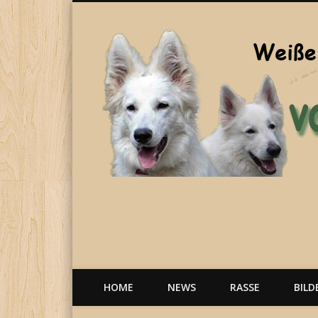
Welpen, weiße Schäferhunde, Hunde, Berger Blanc Suisse
HOME
NEWS
RASSE
BILD