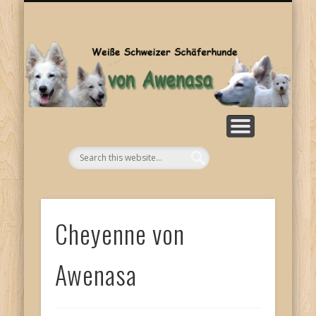
SONSTIGES
KONTAKT
WELPEN
ZUCHT
BILDER
HOME
RASSE
NEWS
Aw
Cheyenne von
Awenasa