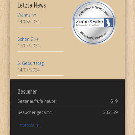
Letzte News
Wahnsinn
14/08/2024
Schon 9 :-)
17/07/2024
5. Geburtstag
14/07/2024
Besucher
Seitenaufrufe heute:
619
Besucher gesamt:
383559
Impressum