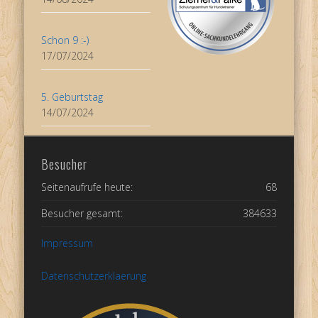
Schon 9 :-)
17/07/2024
5. Geburtstag
14/07/2024
Besucher
Seitenaufrufe heute:
68
Besucher gesamt:
384633
Impressum
Datenschutzerklaerung