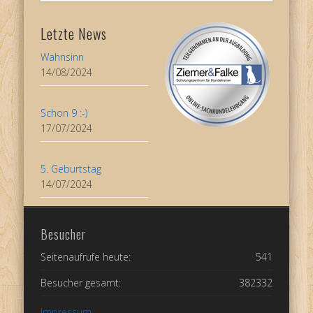
Letzte News
Wahnsinn
14/08/2024
Schon 9 :-)
17/07/2024
5. Geburtstag
14/07/2024
Besucher
Seitenaufrufe heute:
541
Besucher gesamt:
382332
Impressum