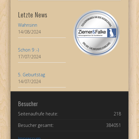
Letzte News
Wahnsinn
14/08/2024
Schon 9 :-)
17/07/2024
5. Geburtstag
14/07/2024
Besucher
Seitenaufrufe heute:
218
Besucher gesamt:
384051
Impressum