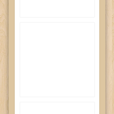
Written by
vonAwenasa
Letzte News