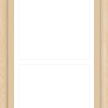
Wahnsinn
14/08/2024
Schon 9 :-)
17/07/2024
5. Geburtstag
14/07/2024
Besucher
Seitenaufrufe heute:
331
Besucher gesamt:
384161
Impressum
Datenschutzerklaerung