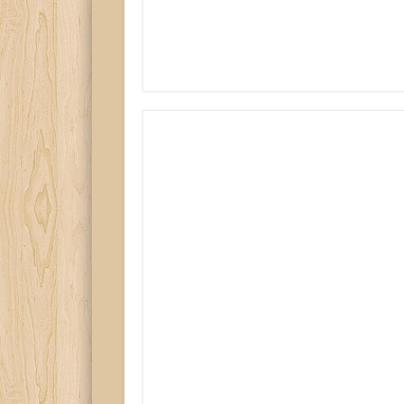
Besucher
Imp
Seitenaufrufe heute:
375
Besucher gesamt:
384204
© 2006-2021 Diana Hachmeyer