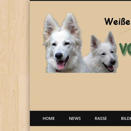
Welpen, weiße Schäferhunde, Hunde, Berger Blanc Suisse
HOME
NEWS
RASSE
BILD