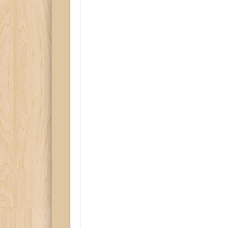
Written by
vonAwen