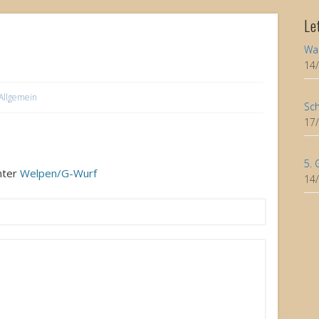
Le
Wa
14
Allgemein
Sch
17
5. 
unter
Welpen/G-Wurf
14