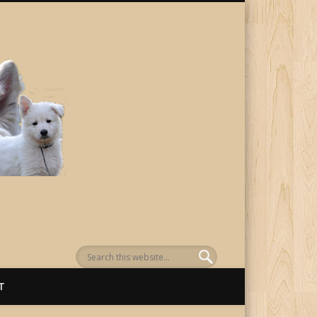
von Awenasa
T