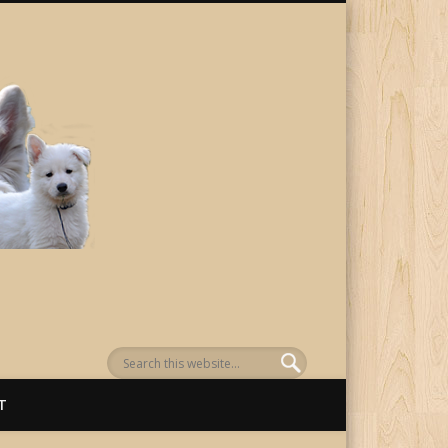
von Awenasa
T