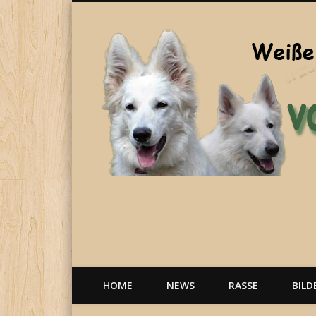
Welpen, weiße Schäferhunde, Hunde, Berger Blanc Suisse
HOME
NEWS
RASSE
BILD