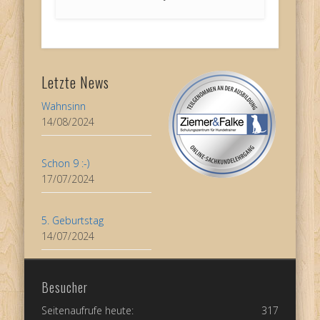
Letzte News
Wahnsinn
14/08/2024
Schon 9 :-)
17/07/2024
5. Geburtstag
14/07/2024
Besucher
Seitenaufrufe heute:
317