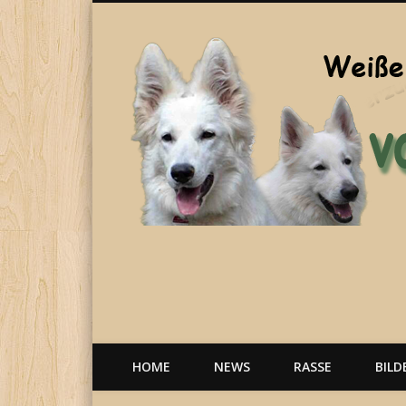
Welpen, weiße Schäferhunde, Hunde, Berger Blanc Suisse
HOME
NEWS
RASSE
BILD