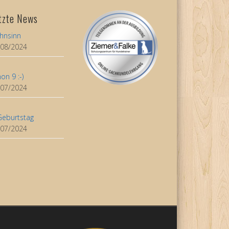
tzte News
hnsinn
/08/2024
on 9 :-)
/07/2024
Geburtstag
/07/2024