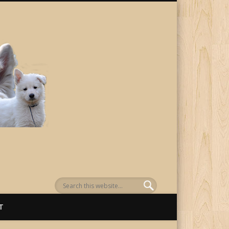
von Awenasa
T