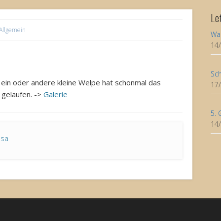
Le
Allgemein
Wa
14
Sch
 ein oder andere kleine Welpe hat schonmal das
17
 gelaufen. ->
Galerie
5. 
14
asa