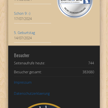
Schon 9 :-)
17/07/2024
5. Geburtstag
14/07/2024
Besucher
Seitenaufrufe heute:
744
Besucher gesamt:
383680
Impressum
Datenschutzerklaerung