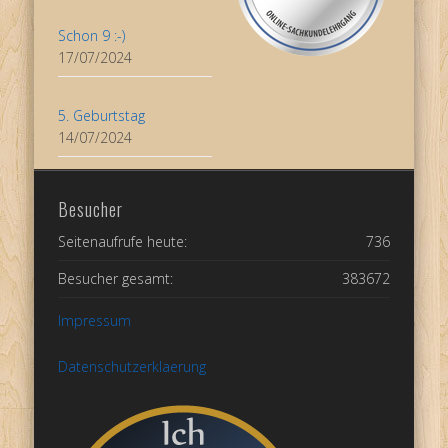
Schon 9 :-)
17/07/2024
5. Geburtstag
14/07/2024
Besucher
Seitenaufrufe heute:
736
Besucher gesamt:
383672
Impressum
Datenschutzerklaerung