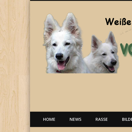
Welpen, weiße Schäferhunde, Hunde, Berger Blanc Suisse
HOME
NEWS
RASSE
BILD