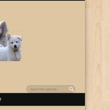
von Awenasa
T