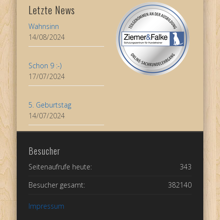
Letzte News
Wahnsinn
14/08/2024
Schon 9 :-)
17/07/2024
5. Geburtstag
14/07/2024
Besucher
Seitenaufrufe heute:
343
Besucher gesamt:
382140
Impressum