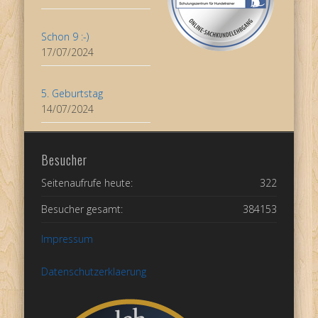
Schon 9 :-)
17/07/2024
5. Geburtstag
14/07/2024
Besucher
Seitenaufrufe heute:
322
Besucher gesamt:
384153
Impressum
Datenschutzerklaerung