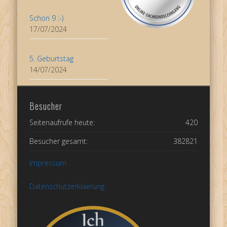
Schon 9 :-)
17/07/2024
5. Geburtstag
14/07/2024
Besucher
Seitenaufrufe heute:
420
Besucher gesamt:
382821
Impressum
Datenschutzerklaerung