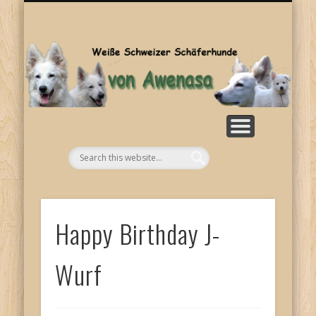
SONSTIGES
KONTAKT
WELPEN
ZUCHT
BILDER
HOME
RASSE
NEWS
Aw
Happy Birthday J-
Wurf