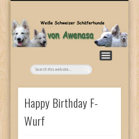
SONSTIGES
KONTAKT
WELPEN
ZUCHT
BILDER
HOME
RASSE
NEWS
Aw
Happy Birthday F-
Wurf