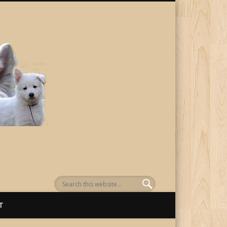
von Awenasa
T