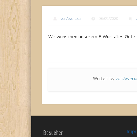
vonAwenasa
06/09/2020
Wir wünschen unserem F-Wurf alles Gute 
Written by
vonAwen
Besucher
Imp