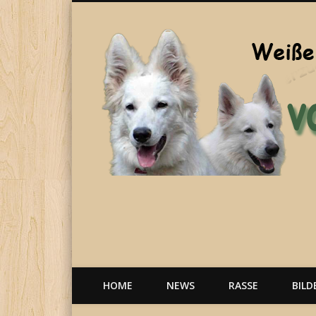
Welpen, weiße Schäferhunde, Hunde, Berger Blanc Suisse
HOME
NEWS
RASSE
BILD