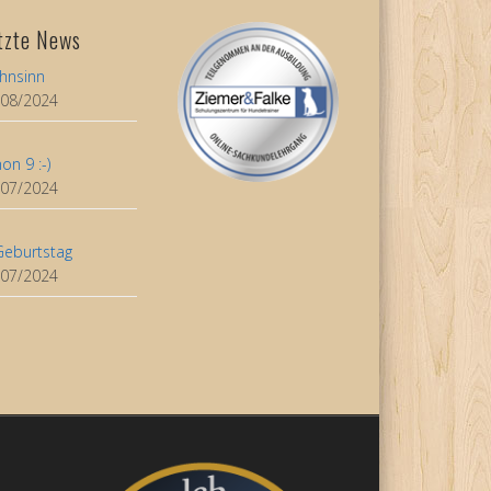
tzte News
hnsinn
/08/2024
on 9 :-)
/07/2024
Geburtstag
/07/2024