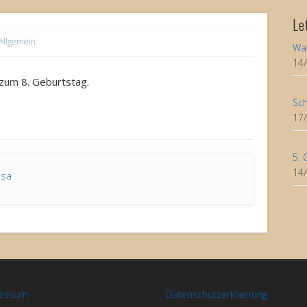
Le
Allgemein
Wa
14
zum 8. Geburtstag.
Sch
17
5. 
14
asa
ressum
Datenschutzerklaerung