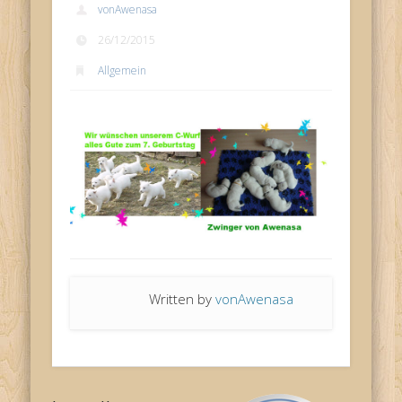
vonAwenasa
26/12/2015
Allgemein
Written by
vonAwenasa