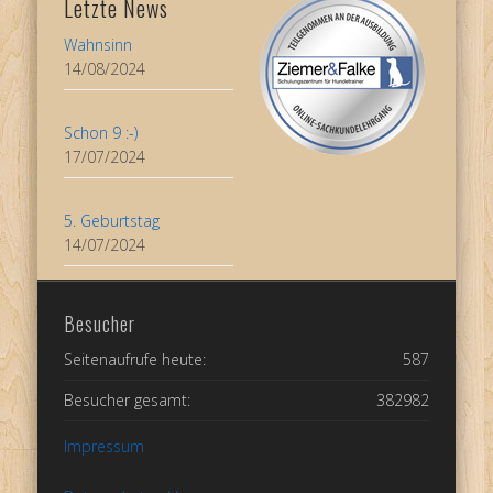
Letzte News
Wahnsinn
14/08/2024
Schon 9 :-)
17/07/2024
5. Geburtstag
14/07/2024
Besucher
Seitenaufrufe heute:
587
Besucher gesamt:
382982
Impressum