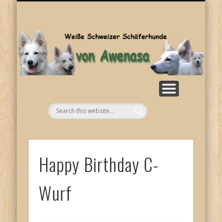
SONSTIGES
KONTAKT
WELPEN
ZUCHT
BILDER
HOME
RASSE
NEWS
Aw
Happy Birthday C-
Wurf