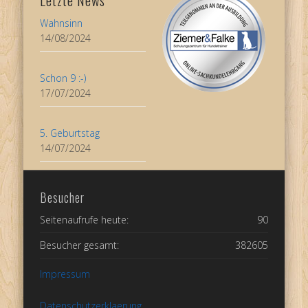
Letzte News
Wahnsinn
14/08/2024
Schon 9 :-)
17/07/2024
5. Geburtstag
14/07/2024
Besucher
Seitenaufrufe heute:
90
Besucher gesamt:
382605
Impressum
Datenschutzerklaerung