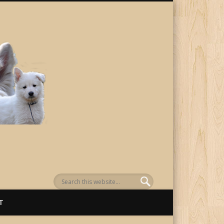
von Awenasa
T