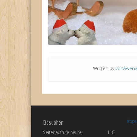
Written by
vonAwen
Besucher
Imp
Seitenaufrufe heute:
118