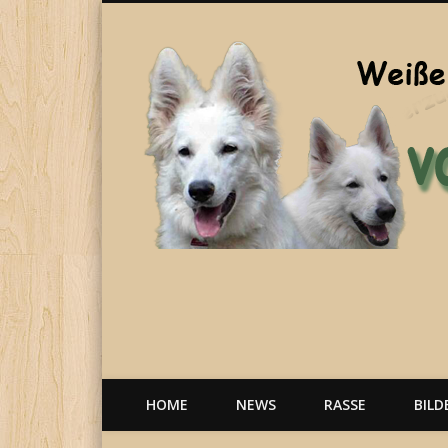
Welpen, weiße Schäferhunde, Hunde, Berger Blanc Suisse
HOME
NEWS
RASSE
BILD