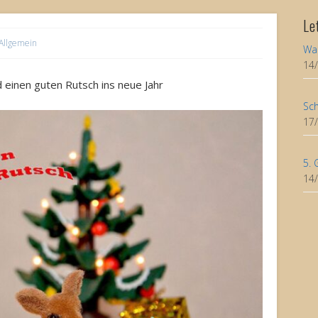
Le
Allgemein
Wa
14
 einen guten Rutsch ins neue Jahr
Sch
17
5. 
14