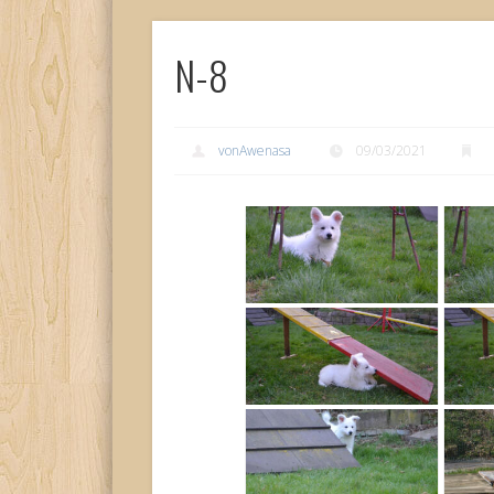
N-8
vonAwenasa
09/03/2021