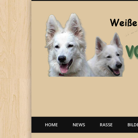
Welpen, weiße Schäferhunde, Hunde, Berger Blanc Suisse
HOME
NEWS
RASSE
BILD