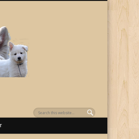
von Awenasa
T