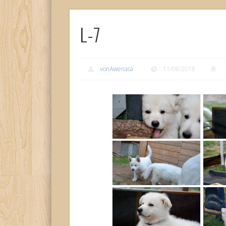
L-7
vonAwenasa
11/08/2018