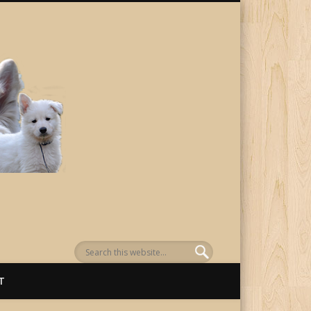
von Awenasa
T