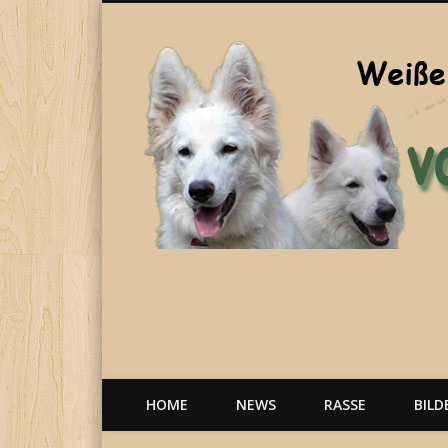
Welpen, weiße Schäferhunde, Hunde, Berger Blanc Suisse
HOME
NEWS
RASSE
BILD