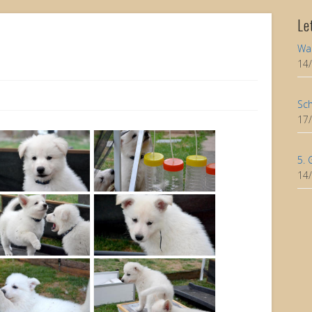
Le
Wa
14
Sch
17
5. 
14