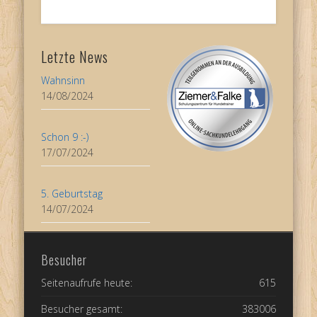
Letzte News
Wahnsinn
14/08/2024
Schon 9 :-)
17/07/2024
5. Geburtstag
14/07/2024
Besucher
Seitenaufrufe heute:
615
Besucher gesamt:
383006