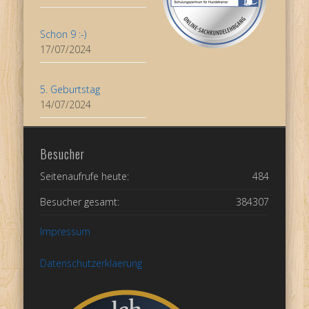
Schon 9 :-)
17/07/2024
5. Geburtstag
14/07/2024
Besucher
Seitenaufrufe heute:
484
Besucher gesamt:
384307
Impressum
Datenschutzerklaerung