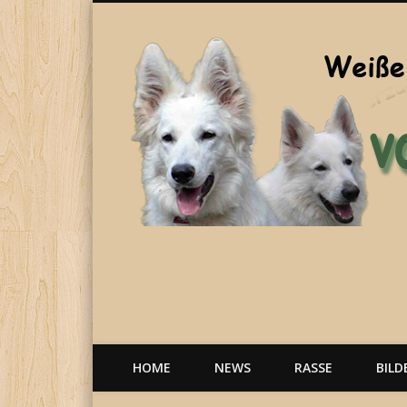
Welpen, weiße Schäferhunde, Hunde, Berger Blanc Suisse
HOME
NEWS
RASSE
BILD