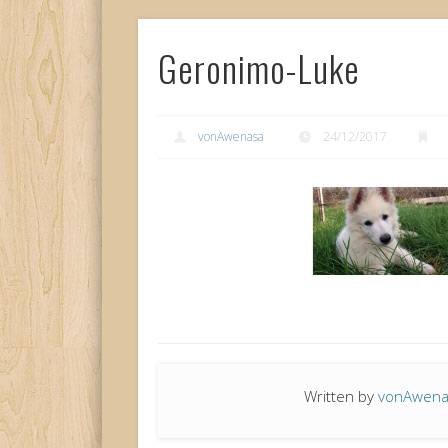
Geronimo-Luke
vonAwenasa
24/12/2017
Written by
vonAwen