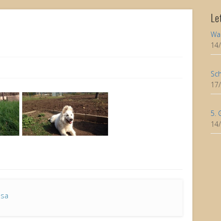
Le
Wa
14
Sch
17
5. 
14
asa