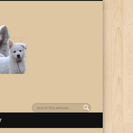
von Awenasa
T