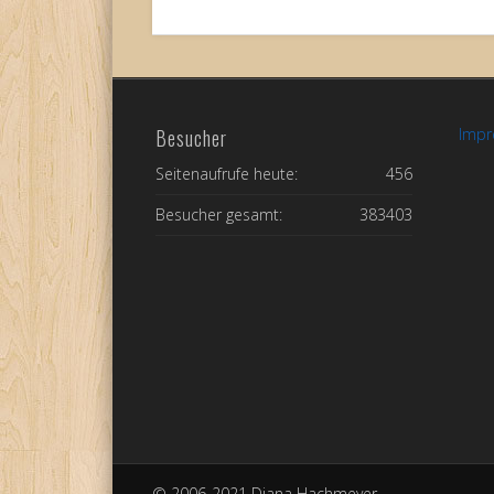
Besucher
Imp
Seitenaufrufe heute:
456
Besucher gesamt:
383403
© 2006-2021 Diana Hachmeyer