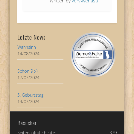
Written by
vonAwenasa
Letzte News
Wahnsinn
14/08/2024
Schon 9 :-)
17/07/2024
5. Geburtstag
14/07/2024
Besucher
Seitenaufrufe heute:
379