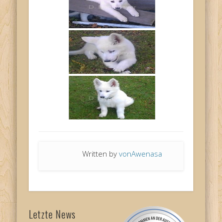
Written by
vonAwenasa
Letzte News