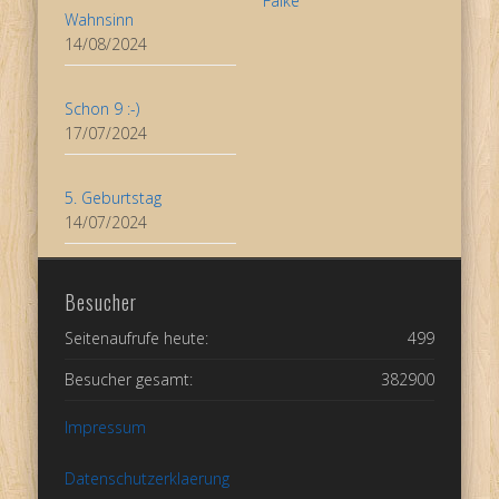
Wahnsinn
14/08/2024
Schon 9 :-)
17/07/2024
5. Geburtstag
14/07/2024
Besucher
Seitenaufrufe heute:
499
Besucher gesamt:
382900
Impressum
Datenschutzerklaerung