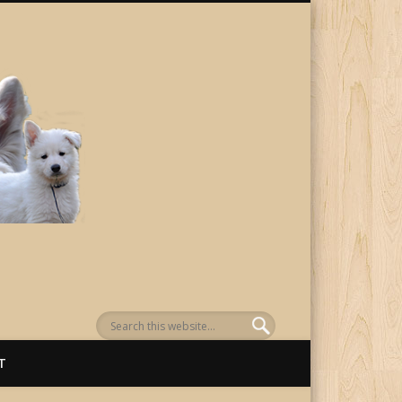
von Awenasa
T