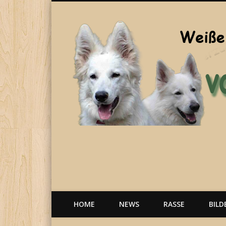
Welpen, weiße Schäferhunde, Hunde, Berger Blanc Suisse
HOME
NEWS
RASSE
BILD