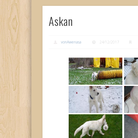
Askan
vonAwenasa
24/12/2017