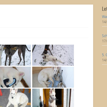
Le
Wa
14
Sch
17
5. 
14