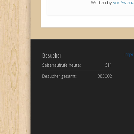
Written by
vonAwen
Besucher
Imp
Seitenaufrufe heute:
611
Besucher gesamt:
383002