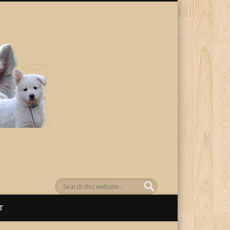
von Awenasa
T