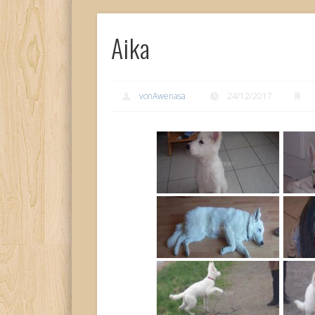
Aika
vonAwenasa
24/12/2017