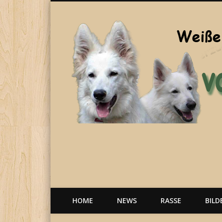
Welpen, weiße Schäferhunde, Hunde, Berger Blanc Suisse
HOME
NEWS
RASSE
BILD