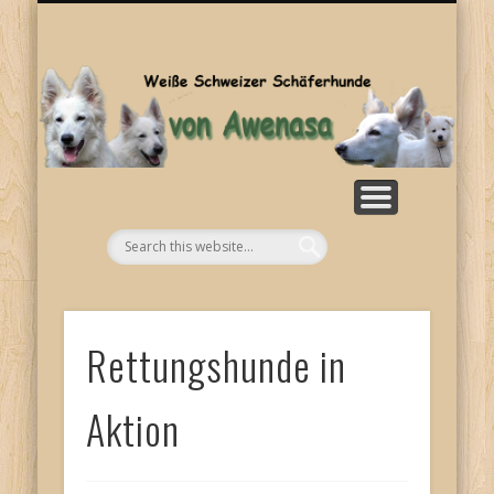
SONSTIGES
KONTAKT
WELPEN
ZUCHT
BILDER
HOME
RASSE
NEWS
Aw
Rettungshunde in
Aktion