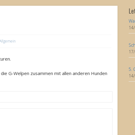
Le
Wa
14
Allgemein
Sch
17
uren.
5. 
en die G-Welpen zusammen mit allen anderen Hunden
14