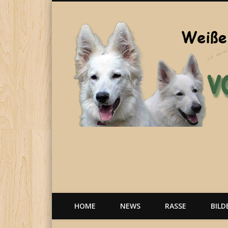
Welpen, weiße Schäferhunde, Hunde, Berger Blanc Suisse
HOME
NEWS
RASSE
BILD