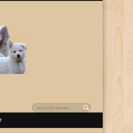
von Awenasa
T