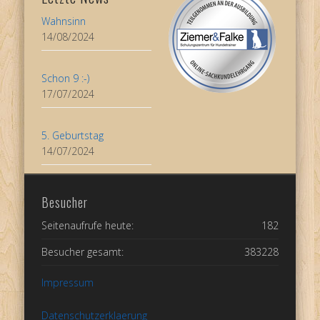
Wahnsinn
14/08/2024
Schon 9 :-)
17/07/2024
5. Geburtstag
14/07/2024
Besucher
Seitenaufrufe heute:
182
Besucher gesamt:
383228
Impressum
Datenschutzerklaerung