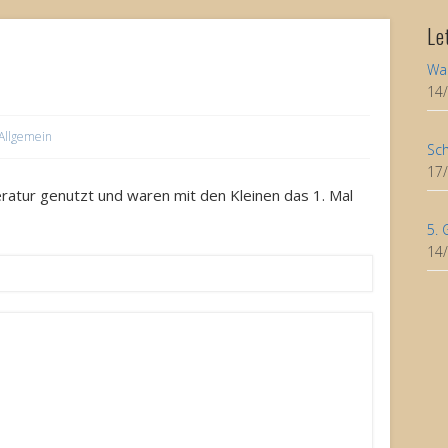
Le
Wa
14
Allgemein
Sch
17
atur genutzt und waren mit den Kleinen das 1. Mal
5. 
14