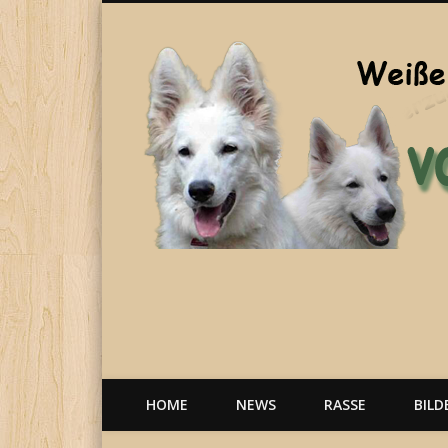
Welpen, weiße Schäferhunde, Hunde, Berger Blanc Suisse
HOME
NEWS
RASSE
BILD