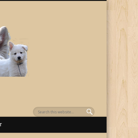
von Awenasa
T