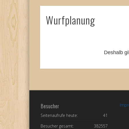
Wurfplanung
Deshalb gi
Besucher
Imp
Seitenaufrufe heute:
41
Besucher gesamt:
382557