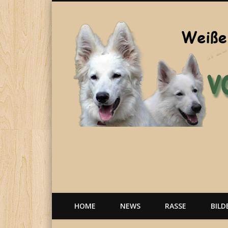
Welpen, weiße Schäferhunde, Hunde, Berger Blanc Suisse
HOME
NEWS
RASSE
BILD