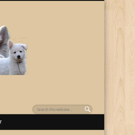
von Awenasa
T