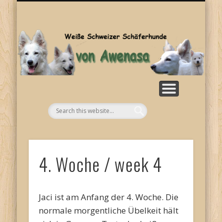
SONSTIGES
KONTAKT
WELPEN
ZUCHT
BILDER
HOME
RASSE
NEWS
Aw
4. Woche / week 4
Jaci ist am Anfang der 4. Woche. Die
normale morgentliche Übelkeit hält