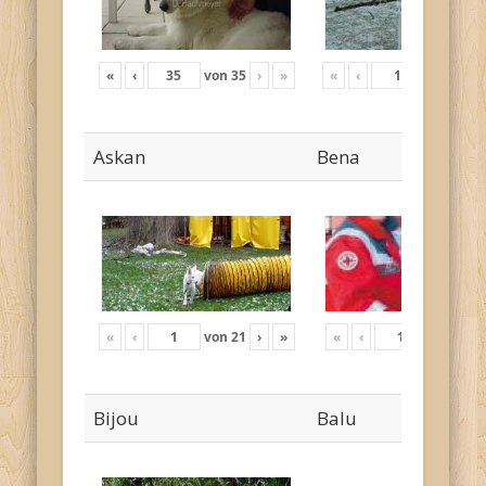
«
‹
von
35
›
»
«
‹
von
17
›
Askan
Bena
«
‹
von
21
›
»
«
‹
von
4
›
Bijou
Balu