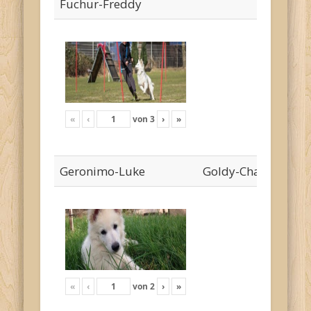
Fuchur-Freddy
«
‹
von
3
›
»
Geronimo-Luke
Goldy-Cha`risa
«
‹
von
2
›
»