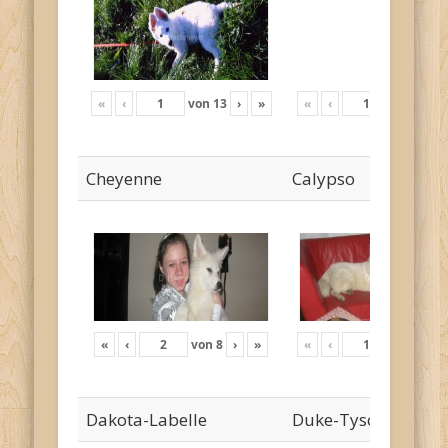
«
‹
von
13
›
»
«
‹
von
18
›
Cheyenne
Calypso
«
‹
von
8
›
»
«
‹
von
24
›
Dakota-Labelle
Duke-Tyson