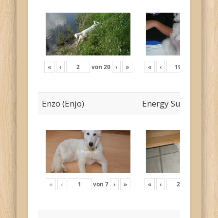
«
‹
von
20
›
»
«
‹
von
19
›
Enzo (Enjo)
Energy Sunny
«
‹
von
7
›
»
«
‹
von
12
›