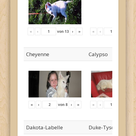
«
‹
von
13
›
»
«
‹
von
18
›
Cheyenne
Calypso
«
‹
von
8
›
»
«
‹
von
24
›
Dakota-Labelle
Duke-Tyson