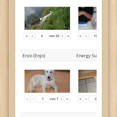
«
‹
von
20
›
»
«
‹
von
19
›
Enzo (Enjo)
Energy Sunny
«
‹
von
7
›
»
«
‹
von
12
›