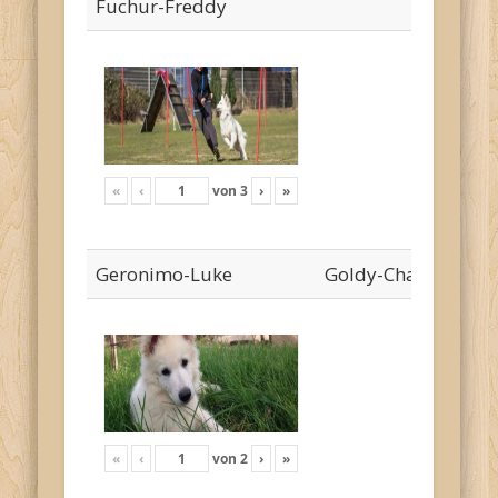
Fuchur-Freddy
«
‹
von
3
›
»
Geronimo-Luke
Goldy-Cha`risa
«
‹
von
2
›
»