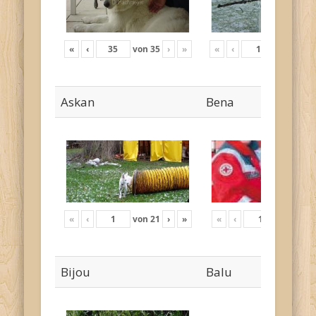
«
‹
von
35
›
»
«
‹
von
17
›
Askan
Bena
«
‹
von
21
›
»
«
‹
von
4
›
Bijou
Balu