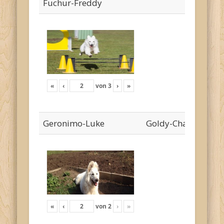
Fuchur-Freddy
«
‹
von
3
›
»
Geronimo-Luke
Goldy-Cha`risa
«
‹
von
2
›
»