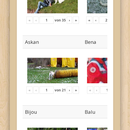
«
‹
von
35
›
»
«
‹
von
17
›
Askan
Bena
«
‹
von
21
›
»
«
‹
von
4
›
Bijou
Balu