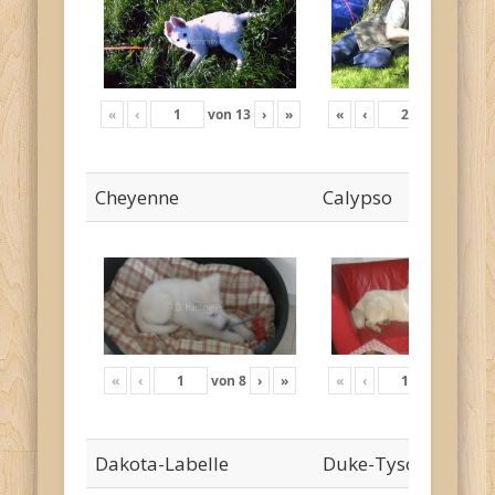
«
‹
von
13
›
»
«
‹
von
18
›
Cheyenne
Calypso
«
‹
von
8
›
»
«
‹
von
24
›
Dakota-Labelle
Duke-Tyson