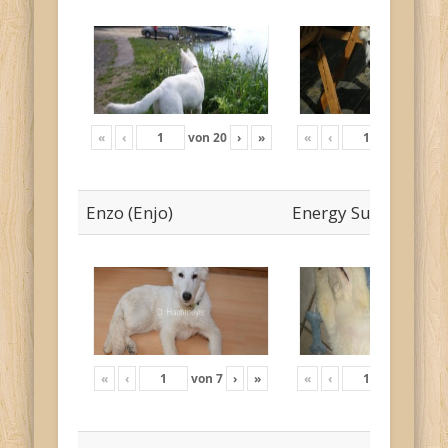
«
‹
von
20
›
»
«
‹
von
19
›
Enzo (Enjo)
Energy Sunny
«
‹
von
7
›
»
«
‹
von
12
›