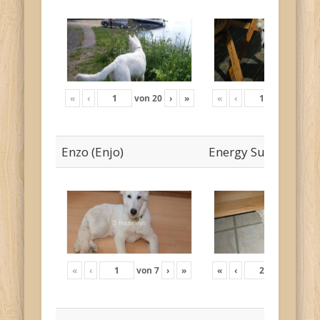
«
‹
von
20
›
»
«
‹
von
19
›
Enzo (Enjo)
Energy Sunny
«
‹
von
7
›
»
«
‹
von
12
›