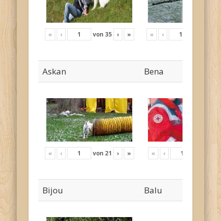
«
‹
von
35
›
»
«
‹
von
17
›
Askan
Bena
«
‹
von
21
›
»
«
‹
von
4
›
Bijou
Balu