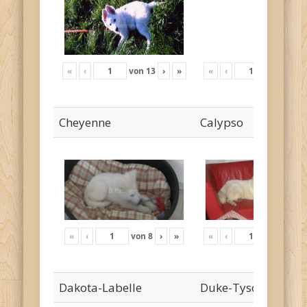
«
‹
von
13
›
»
«
‹
von
18
›
Cheyenne
Calypso
«
‹
von
8
›
»
«
‹
von
24
›
Dakota-Labelle
Duke-Tyson