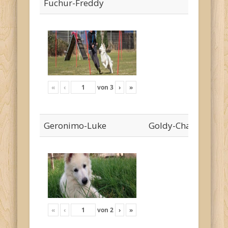
Fuchur-Freddy
«
‹
von
3
›
»
Geronimo-Luke
Goldy-Cha`risa
«
‹
von
2
›
»